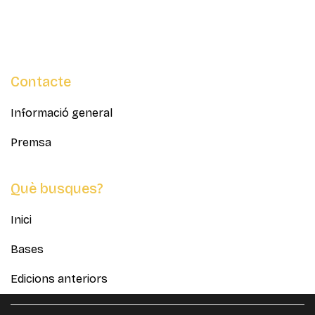
reconèixer, impulsar i professionalitzar la creació
de continguts en llengua catalana.
Contacte
Informació general
Premsa
Què busques?
Inici
Bases
Edicions anteriors